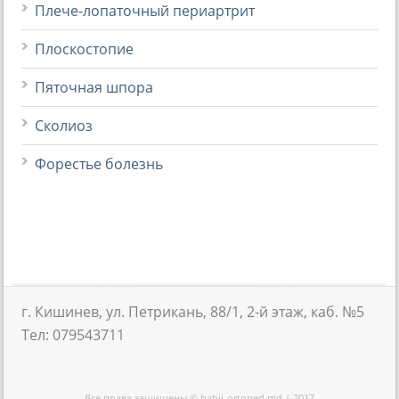
Плече-лопаточный периартрит
Плоскостопие
Пяточная шпора
Сколиоз
Форестье болезнь
г. Кишинев, ул. Петрикань, 88/1, 2-й этаж, каб. №5
Тел: 079543711
Все права защищены © babii-ortoped.md | 2017